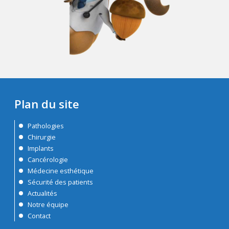
Plan du site
Pathologies
Chirurgie
Implants
Cancérologie
Médecine esthétique
Sécurité des patients
Actualités
Notre équipe
Contact