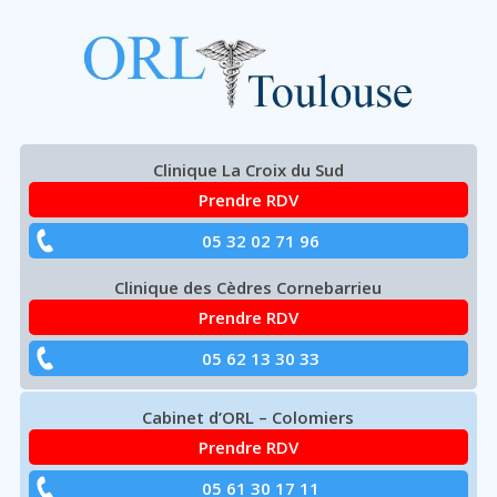
ORL TOULOUSE
ACCUEIL
Aller
Clinique La Croix du Sud
à
Prendre RDV
la
navigation
05 32 02 71 96
principale
Clinique des Cèdres Cornebarrieu
Prendre RDV
05 62 13 30 33
Cabinet d’ORL – Colomiers
Prendre RDV
05 61 30 17 11