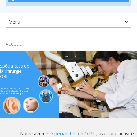
Passer
au
contenu
ACCUEIL
Spécialistes de
la chirurgie
ORL
Thyroide - Nez & sinus - Oreille
Chirurgie implantaire - Sommeil
Cervicales - Cancérologie
Nous sommes
spécialistes en O.R.L
., avec une activité