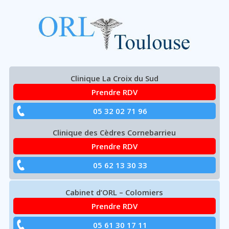
ORL Toulouse
CHIRURGIE
DE
Aller
Clinique La Croix du Sud
L’OTITE
à
Prendre RDV
la
navigation
CHRONIQUE
05 32 02 71 96
principale
Clinique des Cèdres Cornebarrieu
Prendre RDV
05 62 13 30 33
Cabinet d’ORL – Colomiers
Prendre RDV
05 61 30 17 11