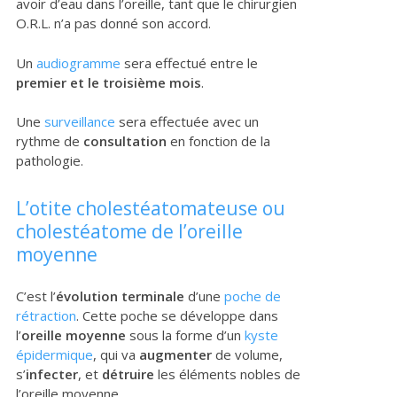
avoir d’eau dans l’oreille, tant que le chirurgien
O.R.L. n’a pas donné son accord.
Un
audiogramme
sera effectué entre le
premier et le troisième mois
.
Une
surveillance
sera effectuée avec un
rythme de
consultation
en fonction de la
pathologie.
L’otite cholestéatomateuse ou
cholestéatome de l’oreille
moyenne
C’est l’
évolution terminale
d’une
poche de
rétraction
. Cette poche se développe dans
l’
oreille moyenne
sous la forme d’un
kyste
épidermique
, qui va
augmenter
de volume,
s’
infecter
, et
détruire
les éléments nobles de
l’oreille moyenne.