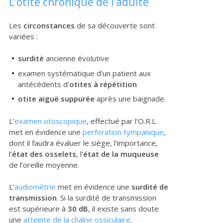
L’otite chronique de l’adulte
Les
circonstances
de sa découverte sont
variées :
surdité
ancienne évolutive
examen systématique d’un patient aux
antécédents d’
otites à répétition
otite aiguë suppurée
après une baignade.
L’
examen otoscopique
, effectué par l’O.R.L.
met en évidence une
perforation tympanique
,
dont il faudra évaluer le siège, l’importance,
l’
état des osselets
, l’
état de la muqueuse
de l’oreille moyenne.
L’
audiométrie
met en évidence une
surdité de
transmission
. Si la surdité de transmission
est supérieure à
30 dB
, il existe sans doute
une
atteinte de la chaîne ossiculaire
.