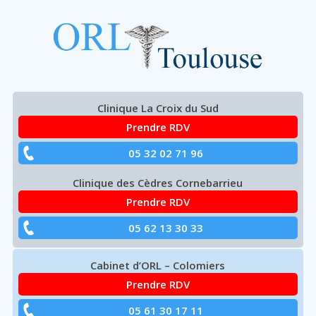
ORL Toulouse
OTOPLASTIE
–
Aller
Clinique La Croix du Sud
CHIRURGIE
à
Prendre RDV
la
navigation
DES
05 32 02 71 96
principale
Clinique des Cèdres Cornebarrieu
OREILLES
Prendre RDV
05 62 13 30 33
DÉCOLLÉES
Cabinet d’ORL – Colomiers
Prendre RDV
05 61 30 17 11