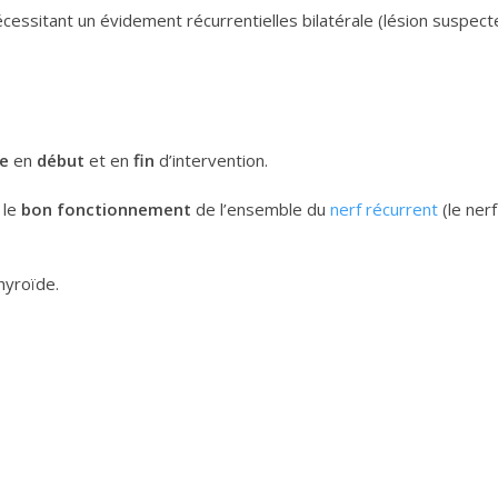
cessitant un évidement récurrentielles bilatérale (lésion suspect
e
en
début
et en
fin
d’intervention.
 le
bon fonctionnement
de l’ensemble du
nerf récurrent
(le ner
thyroïde.