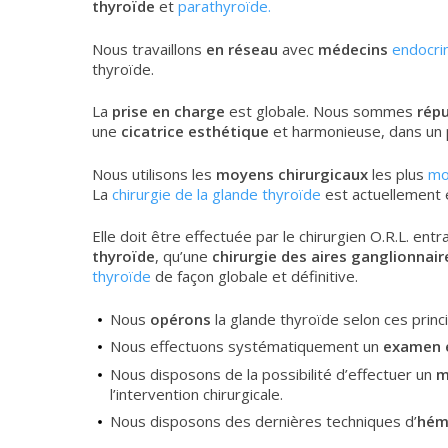
thyroïde
et
parathyroïde.
Nous travaillons
en réseau
avec
médecins
endocri
thyroïde.
La
prise en charge
est globale. Nous sommes
rép
une
cicatrice esthétique
et harmonieuse, dans un p
Nous utilisons les
moyens chirurgicaux
les plus
mo
La
chirurgie de la glande thyroïde
est actuellement 
Elle doit être effectuée par le chirurgien O.R.L. entr
thyroïde
, qu’une
chirurgie des aires ganglionnair
thyroïde
de façon globale et définitive.
Nous
opérons
la glande thyroïde selon ces princ
Nous effectuons systématiquement un
examen 
Nous disposons de la possibilité d’effectuer un
m
l’intervention chirurgicale.
Nous disposons des dernières techniques d’
hém