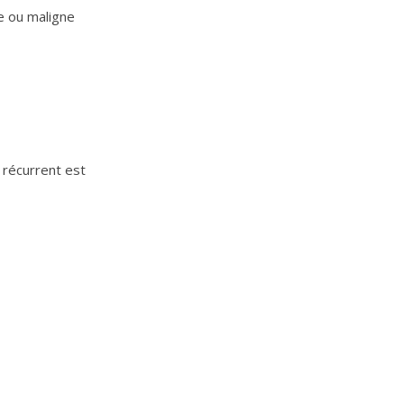
e ou maligne
f récurrent est