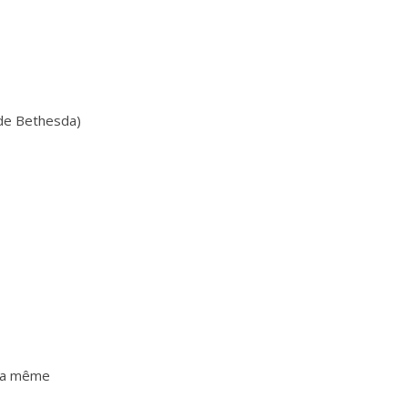
n de Bethesda)
 la même