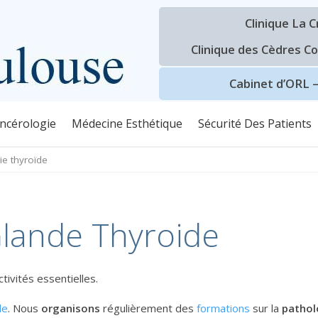
Aller
à
Clinique La 
OÏDE
la
Clinique des Cèdres C
navigation
principale
Cabinet d’ORL 
ncérologie
Médecine Esthétique
Sécurité Des Patients
ie thyroïde
Glande Thyroide
tivités essentielles.
de
. Nous
organisons
régulièrement des
formations
sur la
pathol