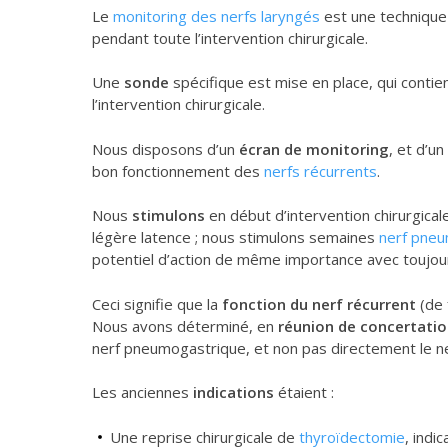
Le
monitoring des nerfs laryngés
est une technique 
pendant toute l’intervention chirurgicale.
Une
sonde
spécifique est mise en place, qui conti
l’intervention chirurgicale.
Nous disposons d’un
écran de monitoring
, et d’un
bon fonctionnement des
nerfs récurrents
.
Nous
stimulons
en début d’intervention chirurgicale
légère latence ; nous stimulons semaines
nerf pne
potentiel d’action de même importance avec toujour
Ceci signifie que la
fonction du nerf récurrent
(de 
Nous avons déterminé, en
réunion de concertati
nerf pneumogastrique, et non pas directement le ne
Les anciennes
indications
étaient :
Une reprise chirurgicale de
thyroïdectomie
, indi