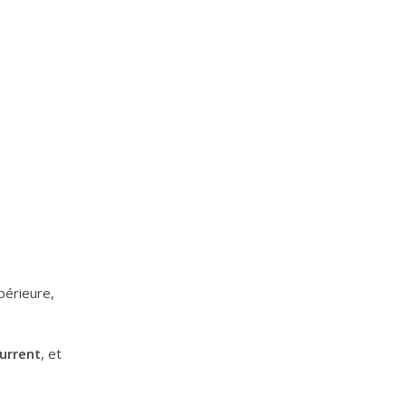
périeure,
current
, et