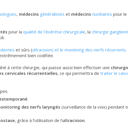
nologues
,
médecins
généralistes
et
médecins
nucléaires
pour le 
utés
pour la
qualité de l’éxérèse chirurgicale
, la
chirurgie ganglion
li.
dernes
et sûrs (
ultracision) et le monitiring des nerfs récurrents.
extrêmement bien codifiée.
aîné à cette chirurgie, qui puisse aussi bien effectuer une
chirurgi
es cervicales récurrentielles
, ce qui permettra de
traiter le canc
ipes.
extemporané
.
onitoring des nerfs laryngés
(surveillance de la voix) pendant 
ostase
, grâce à l’utilisation de l’
ultracision
.