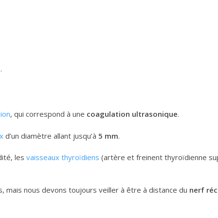
.
sion
, qui correspond à une
coagulation ultrasonique
.
ux
d’un diamètre allant jusqu’à
5 mm
.
dité, les
vaisseaux thyroïdiens
(artère et freinent thyroïdienne su
s, mais nous devons toujours veiller à être à distance du
nerf ré