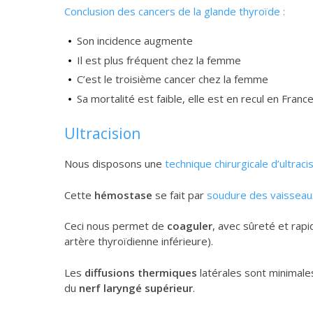
Conclusion des cancers de la glande thyroïde :
Son incidence augmente
Il est plus fréquent chez la femme
C’est le troisième cancer chez la femme
Sa mortalité est faible, elle est en recul en France
Ultracision
Nous disposons une
technique chirurgicale d’ultraci
Cette
hémostase
se fait par
soudure des vaissea
Ceci nous permet de
coaguler
, avec sûreté et rapi
artère thyroïdienne inférieure).
Les
diffusions thermiques
latérales sont minimale
du
nerf laryngé supérieur
.