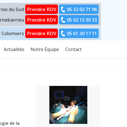
Croix du Sud
Prendre RDV
05 32 02 71 96
ornebarrieu
Prendre RDV
05 62 13 30 33
– Colomiers
Prendre RDV
05 61 30 17 11
Actualités
Notre Équipe
Contact
ogie de la