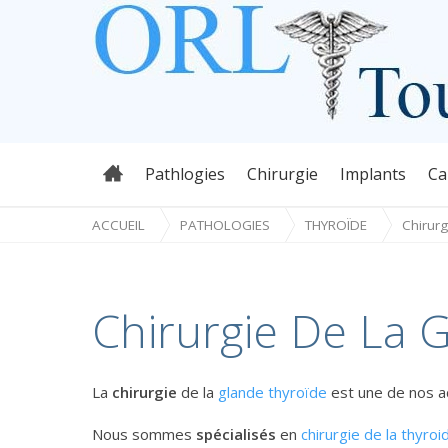
ORL Toulouse
CHIRURGIE THYR
Passer
Pathlogies
Chirurgie
Implants
Ca
au
contenu
ACCUEIL
PATHOLOGIES
THYROÏDE
Chirurg
Chirurgie De La 
La
chirurgie
de la
glande thyroïde
est une de nos ac
Nous sommes
spécialisés
en
chirurgie de la thyroi