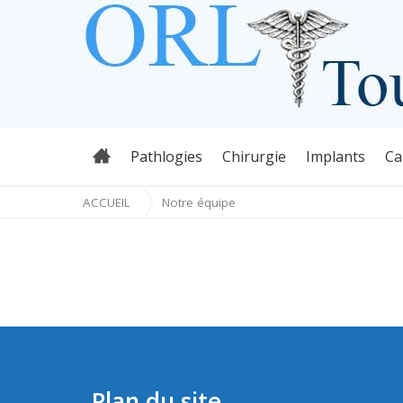
ORL Toulouse
NOTRE ÉQUIPE
Passer
Pathlogies
Chirurgie
Implants
Ca
au
contenu
ACCUEIL
Notre équipe
Plan du site