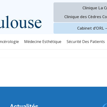
Aller
à
Clinique La 
la
Clinique des Cèdres C
navigation
principale
Cabinet d’ORL 
ncérologie
Médecine Esthétique
Sécurité Des Patients
Actualités